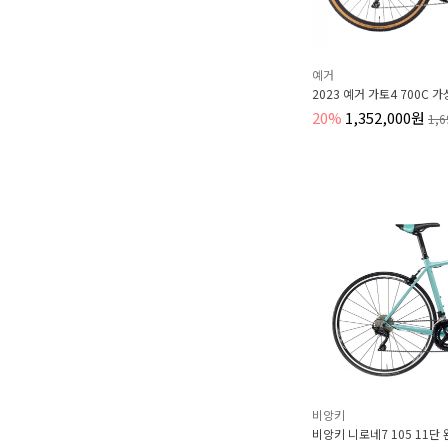
예거
2023 예거 가토4 700C
20%
1,352,000원
1,
비앙키
비앙키 니로네7 105 11단