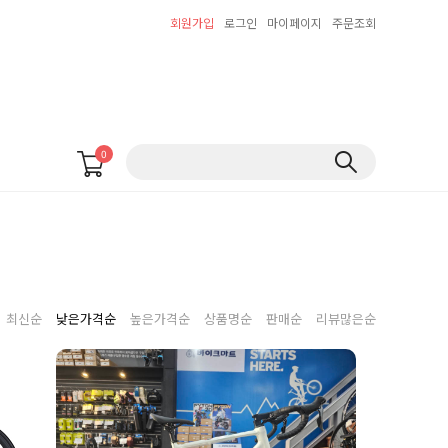
회원가입
로그인
마이페이지
주문조회
0
최신순
낮은가격순
높은가격순
상품명순
판매순
리뷰많은순