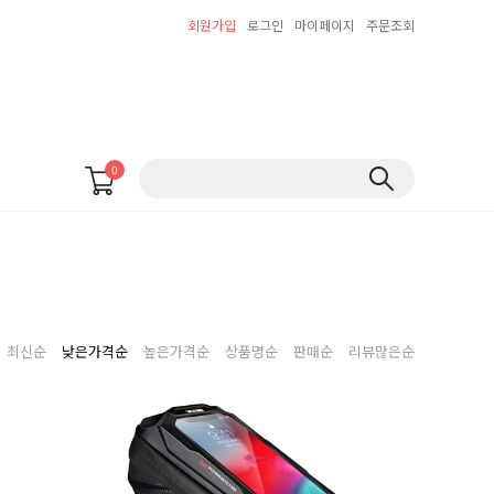
회원가입
로그인
마이페이지
주문조회
0
최신순
낮은가격순
높은가격순
상품명순
판매순
리뷰많은순