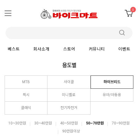
0
베스트
회사소개
스토어
커뮤니티
이벤트
용도별
MTB
사이클
하이브리드
픽시
미니벨로
유아/아동용
클래식
전기자전거
10~30만원
30~40만원
40~50만원
50~70만원
70~90만원
90만원이상