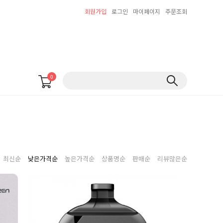
회원가입
로그인
마이페이지
주문조회
0
최신순
낮은가격순
높은가격순
상품명순
판매순
리뷰많은순