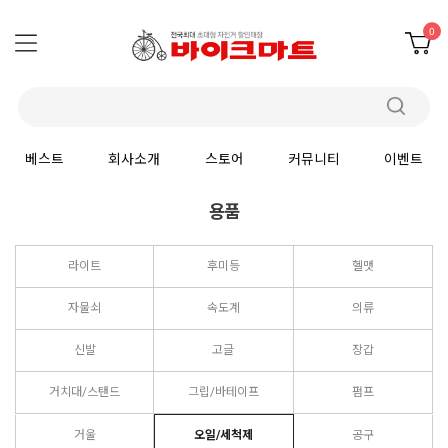
0
베스트
회사소개
스토어
커뮤니티
이벤트
용품
라이트
후미등
헬맷
자물쇠
속도계
의류
신발
고글
장갑
거치대/스탠드
그립/바테이프
펌프
거울
오일/세척제
공구