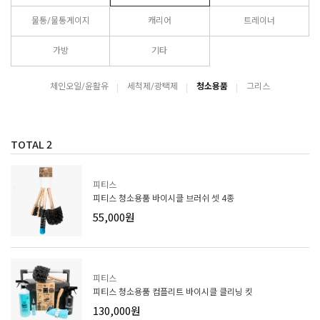
물통/물통게이지
캐리어
트레이너
가방
기타
체인오일/윤활유
세척제/광택제
청소용품
그리스
TOTAL
2
피티스
피티스 청소용품 바이시클 브러쉬 셋 4종
55,000원
피티스
피티스 청소용품 컴플리트 바이시클 클리닝 킷
130,000원