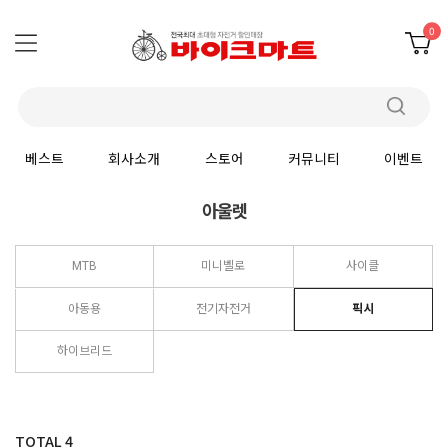
0
베스트
회사소개
스토어
커뮤니티
이벤트
아울렛
MTB
미니벨로
사이클
아동용
전기자전거
픽시
하이브리드
TOTAL
4